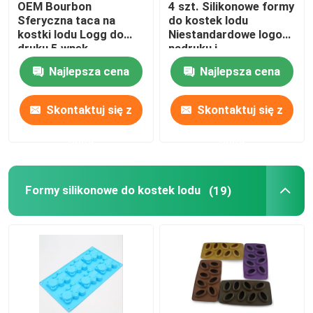
OEM Bourbon
4 szt. Silikonowe formy
Sferyczna taca na
do kostek lodu
Bransoletki z gumy silikonowej
kostki lodu Logg do
Niestandardowe logo
druku 5 wnęk
nadruku i
konfigurowalny
niestandardowe
Najlepsza cena
Najlepsza cena
wytłoczone logo
Skontaktuj się z
Skontaktuj się z
nami
nami
Formy silikonowe do kostek lodu
(19)