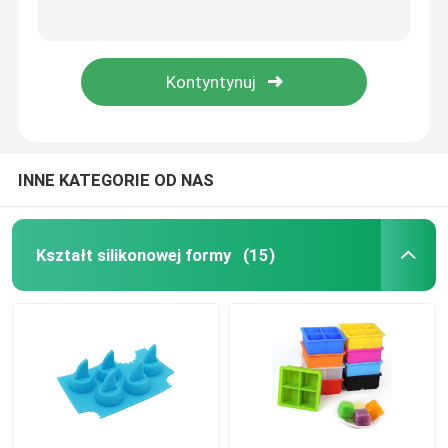
Komercyjne, zamknięte, fantazyjne tacki na kostki lodu Kompaktowe z pokrywką, zdrowa, o dużej pojemności
Camo Color Silikon Ice Cube Molds 6 kolorów Lolly Design Trwałe
Czekoladowe Formy Silikonowe
Kwadratowe silikonowe formy do lodu, nowatorskie formy do lodu 8 wnęk do układania w stos
Mini Diy Silikonowe Formy do Kuli Lodowej Zestaw Okrągły Kształt 5,6 CM Średnica Do Napojów
Formy silikonowe do kul lodowych
Silikonowe rękawiczki do rąk
INNE KATEGORIE OD NAS
Silikonowa butelka do pakowania podróżnego
Kształt silikonowej formy
(15)
Łyżka silikonowa
Silikonowe narzędzia kuchenne
Silikonowy produkt dla dzieci