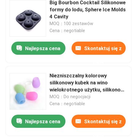
Big Bourbon Cocktail Silikonowe
formy do lodu, Sphere Ice Molds
4 Cavity
MOQ：100 zestawów
Cena：negotiable
Najlepsza cena
Skontaktuj się z
nami
Niezniszczalny kolorowy
silikonowy kubek na wino
wielokrotnego użytku, silikonowe
szklanki do kawy
MOQ：Do negocjacji
Cena：negotiable
Najlepsza cena
Skontaktuj się z
nami