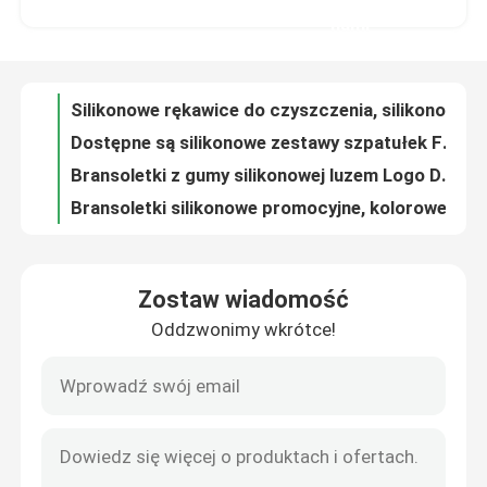
Dostępne są silikonowe zestawy szpatułek FDA z plastikowym uchwytem, ​​niestandardowy kolor patone
nami
Bransoletki z gumy silikonowej luzem Logo Drukowany wytłoczony jedwab
Wycieczka po fabryce
Bransoletki silikonowe promocyjne, kolorowe bransoletki silikonowe na zamówienie
Płaska dostosowana szpatułka silikonowa Kitchenaid Silna nadrukowana kolorowa logo
Kontrola jakości
Lodówka kulkowa Silikonowa forma na kostkę lodu Quick Release Dishwasher Safe
Wyjątkowy specjalny koktajl Ice Cube Tray, Cocktail Ice Tray Large Scale
Skontaktuj się z nami
Summer Popsicle Silikonowe formy do lodu, Stackable Ice Cube Trays PP Material
Beauty Airline 100ml Silikonowy pojemnik do pakowania Sphere Ball Shape
Poprosić o wycenę
Puste słodkie Bpa Darmowe silikonowe butelki do pakowania podróży z hakiem
Zostaw wiadomość
Mini odporne na przeciekanie silikonowe butelki do pakowania podróży Lekkie samoloty do przenoszenia
Oddzwonimy wkrótce!
Kształt silikonowej formy
Balsam do wielokrotnego napełniania Silikonowy pojemnik do pakowania podróży, Silikonowe butelki toaletowe Trwałe
Tacki na kostki lodu w kształcie mini pelletu, nowatorskie formy do kostek lodu w wielu stylach
DIY silikonowe formy do kostek lodu Snow Man Shape Small Size Cute Non Pollution
Formy silikonowe do kostek lodu
Sześciokątna silikonowa taca na kostki lodu o strukturze plastra miodu w kolorze żółtym i zielonym
Silikonowe formy na kostki lodu, spersonalizowane tacki na kostki lodu, duży kwadrat
Formy silikonowe do ciast