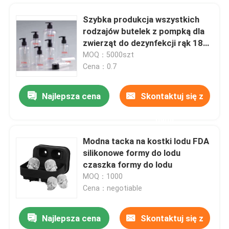
Szybka produkcja wszystkich
rodzajów butelek z pompką dla
zwierząt do dezynfekcji rąk 180
ml - 500 ml
MOQ：5000szt
Cena：0.7
Najlepsza cena
Skontaktuj się z
nami
Modna tacka na kostki lodu FDA
silikonowe formy do lodu
Dom
czaszka formy do lodu
MOQ：1000
Cena：negotiable
Produkty
Najlepsza cena
Skontaktuj się z
Silikonowe rękawice do czyszczenia, silikonowe rękawice kuchenne wodoodporne do prania
O nas