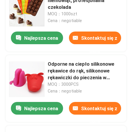
niemowląt, profesjonalna
czekolada
MOQ：1000szt
Cena：negotiable
Najlepsza cena
Skontaktuj się z
nami
Odporne na ciepło silikonowe
rękawice do rąk, silikonowe
rękawiczki do pieczenia w
kształcie małego psa
MOQ：3000PCS
Cena：negotiable
Najlepsza cena
Skontaktuj się z
nami