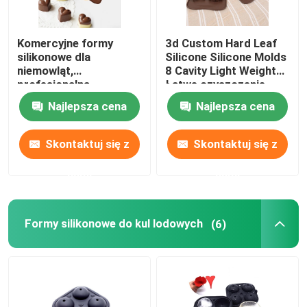
Komercyjne formy
3d Custom Hard Leaf
silikonowe dla
Silicone Silicone Molds
niemowląt,
8 Cavity Light Weight
profesjonalna
Łatwe czyszczenie
czekolada
Najlepsza cena
Najlepsza cena
Skontaktuj się z
Skontaktuj się z
nami
nami
Formy silikonowe do kul lodowych
(6)