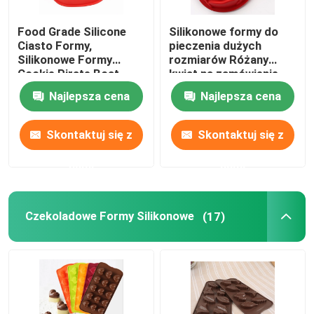
Food Grade Silicone
Silikonowe formy do
Ciasto Formy,
pieczenia dużych
Silikonowe Formy
rozmiarów Różany
Cookie Pirate Boat
kwiat na zamówienie
Shaped
Najlepsza cena
Najlepsza cena
Skontaktuj się z
Skontaktuj się z
nami
nami
Czekoladowe Formy Silikonowe
(17)