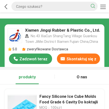
Xiamen Jingqi Rubber & Plastic Co., Ltd.
No.43 XiaCun ShangTang Village Guankou
Town JiMei District Xiamen Fujian China,China
5.0
zweryfikowane Dostawca
Zadzwoń teraz
Skontaktuj się z
nami
produkty
O nas
Fancy Silicone Ice Cube Molds
Food Grade 6 Cavity Do koktajli
MOQ：100szt