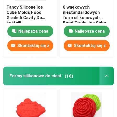
Fancy Silicone Ice
8 wnękowych
Cube Molds Food
niestandardowych
Grade 6 Cavity Do
form silikonowych
koktajli
Food Grade, Ice Cube
Mold Coffee Bean
Najlepsza cena
Najlepsza cena
Shaped
Skontaktuj się z
Skontaktuj się z
nami
nami
Formy silikonowe do ciast
(16)