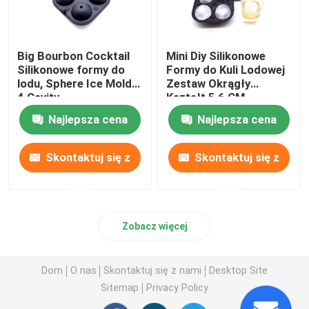
Big Bourbon Cocktail
Mini Diy Silikonowe
Silikonowe formy do
Formy do Kuli Lodowej
lodu, Sphere Ice Molds
Zestaw Okrągły
4 Cavity
Kształt 5,6 CM
Średnica Do Napojów
Najlepsza cena
Najlepsza cena
Skontaktuj się z
Skontaktuj się z
nami
nami
Zobacz więcej
Dom
O nas
Skontaktuj się z nami
Desktop Site
Sitemap
Privacy Policy