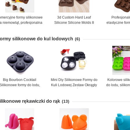
omercyjne formy silikonowe
3d Custom Hard Leaf
Profesjonal
la niemowląt, profesjonalna
Silicone Silicone Molds 8
elastyczne for
czekolada
Cavity Light Weight Łatwe
do produkcj
czyszczenie
ormy silikonowe do kul lodowych
(6)
Big Bourbon Cocktail
Mini Diy Silikonowe Formy do
Kolorowe sili
Silikonowe formy do lodu,
Kuli Lodowej Zestaw Okrągły
do lodu, silik
Sphere Ice Molds 4 Cavity
Kształt 5,6 CM Średnica Do
lodu FDA 18 * 
Napojów
ilikonowe rękawiczki do rąk
(13)