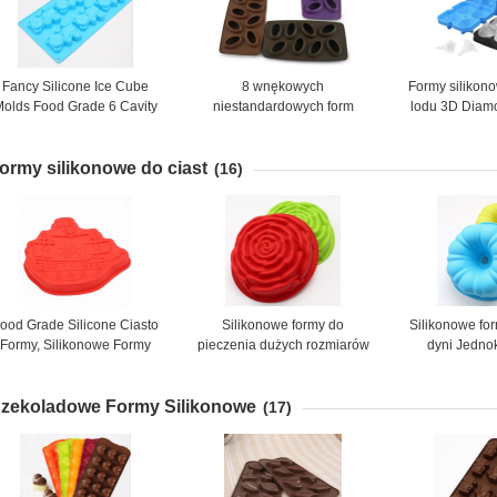
Fancy Silicone Ice Cube
8 wnękowych
Formy silikon
olds Food Grade 6 Cavity
niestandardowych form
lodu 3D Diamo
Do koktajli
silikonowych Food Grade, Ice
3,8 CM do
Cube Mold Coffee Bean
ormy silikonowe do ciast
Shaped
(16)
ood Grade Silicone Ciasto
Silikonowe formy do
Silikonowe for
Formy, Silikonowe Formy
pieczenia dużych rozmiarów
dyni Jedn
ookie Pirate Boat Shaped
Różany kwiat na zamówienie
materiał nietok
zekoladowe Formy Silikonowe
(17)