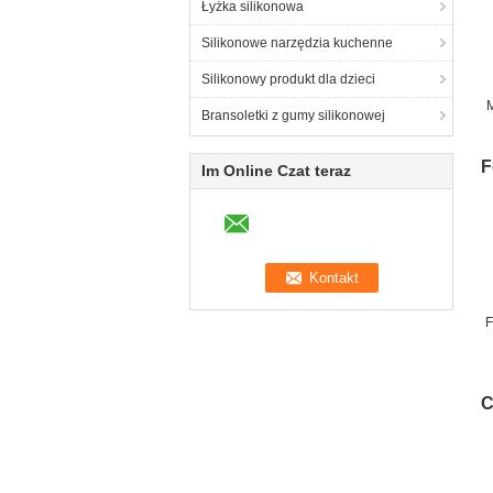
Łyżka silikonowa
Silikonowe narzędzia kuchenne
Silikonowy produkt dla dzieci
M
Bransoletki z gumy silikonowej
F
Im Online Czat teraz
F
C
C