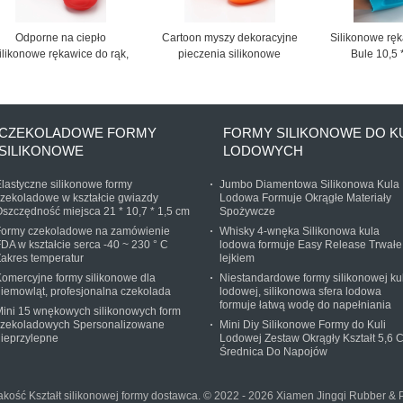
Odporne na ciepło
Cartoon myszy dekoracyjne
Silikonowe rę
ilikonowe rękawice do rąk,
pieczenia silikonowe
Bule 10,5 
silikonowe rękawiczki do
piekarnik rękawice kuchenne
Uniwersaln
eczenia w kształcie małego
akcesoria
nosz
psa
CZEKOLADOWE FORMY
FORMY SILIKONOWE DO K
SILIKONOWE
LODOWYCH
lastyczne silikonowe formy
Jumbo Diamentowa Silikonowa Kula
zekoladowe w kształcie gwiazdy
Lodowa Formuje Okrągłe Materiały
szczędność miejsca 21 * 10,7 * 1,5 cm
Spożywcze
Formy czekoladowe na zamówienie
Whisky 4-wnęka Silikonowa kula
DA w kształcie serca -40 ~ 230 ° C
lodowa formuje Easy Release Trwałe
akres temperatur
lejkiem
omercyjne formy silikonowe dla
Niestandardowe formy silikonowej kul
iemowląt, profesjonalna czekolada
lodowej, silikonowa sfera lodowa
formuje łatwą wodę do napełniania
ini 15 wnękowych silikonowych form
czekoladowych Spersonalizowane
Mini Diy Silikonowe Formy do Kuli
ieprzylepne
Lodowej Zestaw Okrągły Kształt 5,6 
Średnica Do Napojów
akość Kształt silikonowej formy dostawca. © 2022 - 2026 Xiamen Jingqi Rubber & Pla