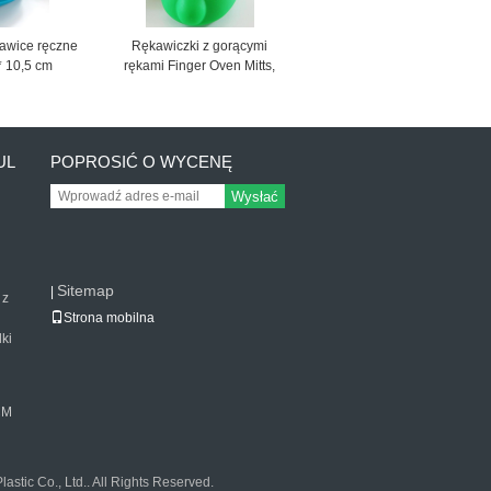
kawice ręczne
Rękawiczki z gorącymi
* 10,5 cm
rękami Finger Oven Mitts,
e, łatwe w
Silikonowe rękawiczki
eniu
gorsetowe Zielony kolor
UL
POPROSIĆ O WYCENĘ
Wysłać
Sitemap
|
 z
Strona mobilna
ki
CM
stic Co., Ltd.. All Rights Reserved.