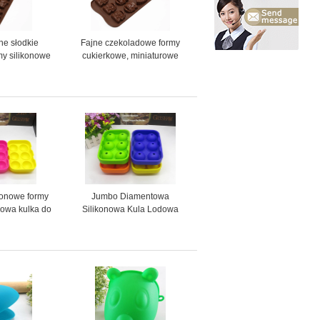
ne słodkie
Fajne czekoladowe formy
my silikonowe
cukierkowe, miniaturowe
i czekolady
niestandardowe formy
czekoladowe Trwałe
konowe formy
Jumbo Diamentowa
onowa kulka do
Silikonowa Kula Lodowa
12,5 * 4,8 cm
Formuje Okrągłe Materiały
Spożywcze