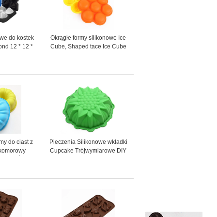
owe do kostek
Okrągłe formy silikonowe Ice
nd 12 * 12 *
Cube, Shaped tace Ice Cube
 napojów
Smiling Face Shape
my do ciast z
Pieczenia Silikonowe wkładki
okomorowy
Cupcake Trójwymiarowe DIY
syczny Śliczne
8-calowy zielony kolor