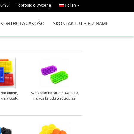
Poprosić o wycenę
Polish
16490
KONTROLA JAKOŚCI
SKONTAKTUJ SIĘ Z NAMI
 zamknięte,
Sześciokątna silikonowa taca
ki na kostki
na kostki lodu o strukturze
aktowe z
plastra miodu w kolorze
owa, o dużej
żółtym i zielonym
ności