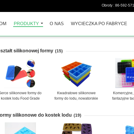
Obroty :
86-592-57
OM
PRODUKTY
O NAS
WYCIECZKA PO FABRYCE
ształt silikonowej formy
(15)
Serce silikonowe formy do
Kwadratowe silikonowe
Komercyjne,
kostek lodu Food Grade
formy do lodu, nowatorskie
fantazyjne tac
Nietoksyczny materiał
formy do lodu 8 wnęk do
lodu Komp
Ekologiczny
układania w stos
pokrywką, zdr
ormy silikonowe do kostek lodu
pojem
(19)