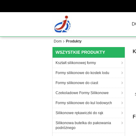
D
Dom
Produkty
K
WSZYSTKIE PRODUKTY
Kształt silikonowej formy
Formy silikonowe do kostek lodu
Formy silikonowe do ciast
Czekoladowe Formy Silikonowe
Formy silikonowe do kul lodowych
Silikonowe rękawiczki do rąk
F
Silikonowa butelka do pakowania
podróżnego