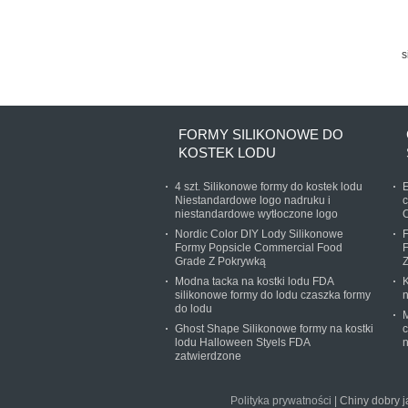
s
pi
FORMY SILIKONOWE DO
KOSTEK LODU
4 szt. Silikonowe formy do kostek lodu
E
Niestandardowe logo nadruku i
c
niestandardowe wytłoczone logo
O
Nordic Color DIY Lody Silikonowe
Formy Popsicle Commercial Food
F
Grade Z Pokrywką
Z
Modna tacka na kostki lodu FDA
K
silikonowe formy do lodu czaszka formy
n
do lodu
M
Ghost Shape Silikonowe formy na kostki
lodu Halloween Styels FDA
n
zatwierdzone
Polityka prywatności
| Chiny dobry j