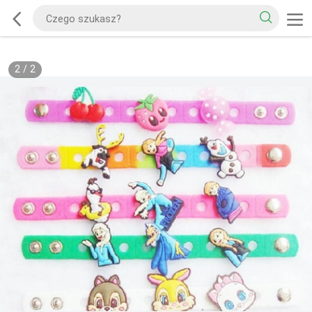
2
/
2